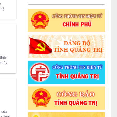
D-
 hệ
 thôn
ện ủy
n của
g thôn