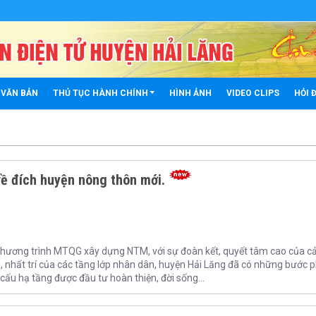
 VĂN BẢN
THỦ TỤC HÀNH CHÍNH
HÌNH ẢNH
VIDEO CLIPS
HỎI 
ề đích huyện nông thôn mới.
hương trình MTQG xây dựng NTM, với sự đoàn kết, quyết tâm cao của c
g, nhất trí của các tầng lớp nhân dân, huyện Hải Lăng đã có những bước 
cấu hạ tầng được đầu tư hoàn thiện, đời sống...