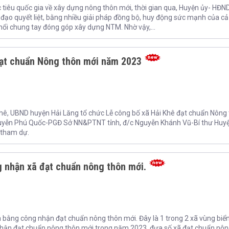
tiêu quốc gia về xây dựng nông thôn mới, thời gian qua, Huyện ủy- HĐN
đạo quyết liệt, bằng nhiều giải pháp đồng bộ, huy động sức mạnh của cả
 nổi chung tay đóng góp xây dựng NTM. Nhờ vậy,...
đạt chuẩn Nông thôn mới năm 2023
Khê, UBND huyện Hải Lăng tổ chức Lễ công bố xã Hải Khê đạt chuẩn Nông
uyễn Phú Quốc-PGĐ Sở NN&PTNT tỉnh, đ/c Nguyễn Khánh Vũ-Bí thư Huy
 tham dự.
 nhận xã đạt chuẩn nông thôn mới.
n bằng công nhận đạt chuẩn nông thôn mới. Đây là 1 trong 2 xã vùng biể
hận đạt chuẩn nông thôn mới trong năm 2023, đưa số xã đạt chuẩn nôn