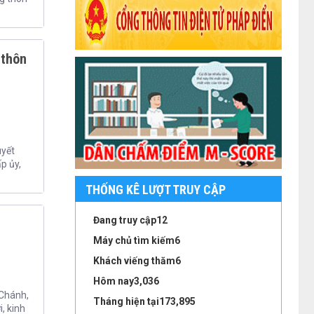
 thôn
uyết
p ủy,
THỐNG KÊ LƯỢT TRUY CẬP
Đang truy cập
12
Máy chủ tìm kiếm
6
Khách viếng thăm
6
Hôm nay
3,036
 Chánh,
Tháng hiện tại
173,895
, kinh