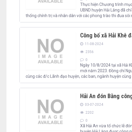
Thực hiện Chương trình mục 
UBND huyện Hải Lăng đã chỉ 
thống chính trị và nhân dân với các phong trào thi đua sôi
Công bố xã Hải Khê 
11-08-2024
2356
0
Ngày 10/8/2024 tại xã Hải 
mới năm 2023. Đồng chí Ng
cùng các đ/c Lãnh đạo huyện, các ban, ngành huyện cùng
Hải An đón Bằng công
03-07-2024
2202
0
Xã Hải An vừa tổ chức lễ đó
huyện Hải Lăng được công n