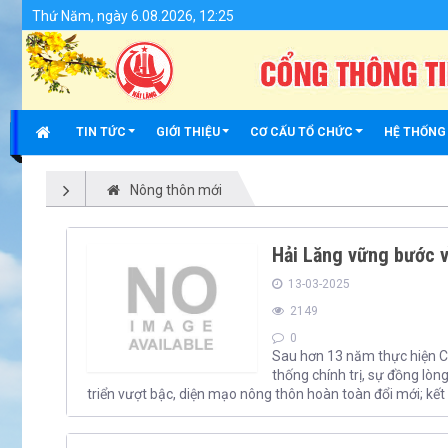
Nông thôn mới - Huyện Hải Lăng
Thứ Năm, ngày 6.08.2026, 12:25
TIN TỨC
GIỚI THIỆU
CƠ CẤU TỔ CHỨC
HỆ THỐNG
Nông thôn mới
Hải Lăng vững bước v
13-03-2025
2149
0
Sau hơn 13 năm thực hiện C
thống chính trị, sự đồng lòn
triển vượt bậc, diện mạo nông thôn hoàn toàn đổi mới; kết 