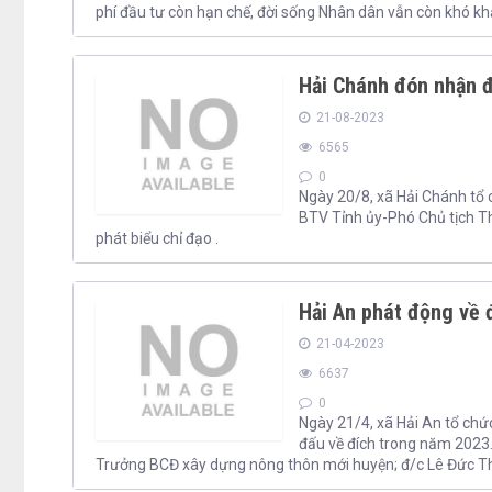
phí đầu tư còn hạn chế, đời sống Nhân dân vẫn còn khó khă
Hải Chánh đón nhận 
21-08-2023
6565
0
Ngày 20/8, xã Hải Chánh tổ
BTV Tỉnh ủy-Phó Chủ tịch T
phát biểu chỉ đạo .
Hải An phát động về 
21-04-2023
6637
0
Ngày 21/4, xã Hải An tổ chứ
đấu về đích trong năm 2023.
Trưởng BCĐ xây dựng nông thôn mới huyện; đ/c Lê Đức Th