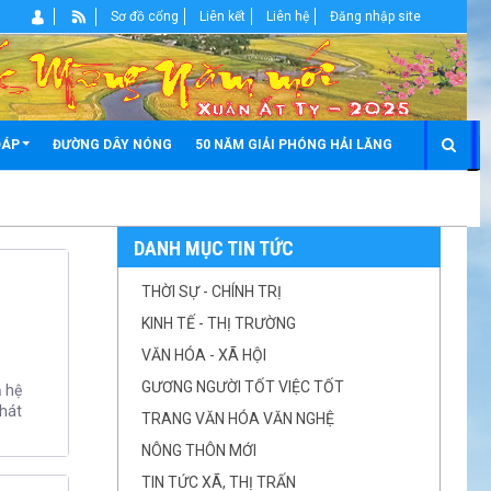
Sơ đồ cổng
Liên kết
Liên hệ
Đăng nhập site
ĐÁP
ĐƯỜNG DÂY NÓNG
50 NĂM GIẢI PHÓNG HẢI LĂNG
DANH MỤC TIN TỨC
THỜI SỰ - CHÍNH TRỊ
KINH TẾ - THỊ TRƯỜNG
VĂN HÓA - XÃ HỘI
GƯƠNG NGƯỜI TỐT VIỆC TỐT
ả hệ
phát
TRANG VĂN HÓA VĂN NGHỆ
NÔNG THÔN MỚI
TIN TỨC XÃ, THỊ TRẤN