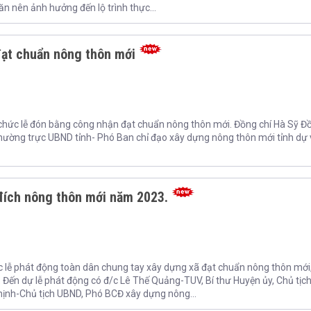
n nên ảnh hưởng đến lộ trình thực...
đạt chuẩn nông thôn mới
 chức lễ đón bằng công nhận đạt chuẩn nông thôn mới. Đồng chí Hà Sỹ Đ
hường trực UBND tỉnh- Phó Ban chỉ đạo xây dựng nông thôn mới tỉnh dự 
đích nông thôn mới năm 2023.
c lễ phát động toàn dân chung tay xây dựng xã đạt chuẩn nông thôn mới
 Đến dự lễ phát động có đ/c Lê Thế Quảng-TUV, Bí thư Huyện ủy, Chủ tịc
ịnh-Chủ tịch UBND, Phó BCĐ xây dựng nông...