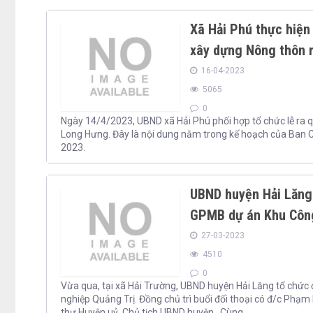
Xã Hải Phú thực hiện
xây dựng Nông thôn 
16-04-2023
5065
0
Ngày 14/4/2023, UBND xã Hải Phú phối hợp tổ chức lễ ra q
Long Hưng. Đây là nội dung nằm trong kế hoạch của Ban 
2023.
UBND huyện Hải Lăng 
GPMB dự án Khu Công
27-03-2023
4510
0
Vừa qua, tại xã Hải Trường, UBND huyện Hải Lăng tổ chức
nghiệp Quảng Trị. Đồng chủ trì buổi đối thoại có đ/c Phạ
thư Huyện uỷ, Chủ tịch UBND huyện . Cùng...