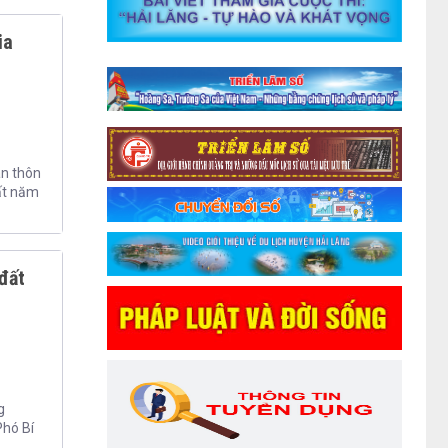
ia
àn thôn
ất năm
đất
g
Phó Bí