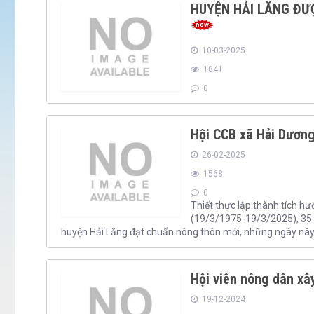
HUYỆN HẢI LĂNG ĐƯ
10-03-2025
1841
0
Hội CCB xã Hải Dươn
26-02-2025
1568
0
Thiết thực lập thành tích 
(19/3/1975-19/3/2025), 35 
huyện Hải Lăng đạt chuẩn nông thôn mới, những ngày này n
Hội viên nông dân x
19-12-2024