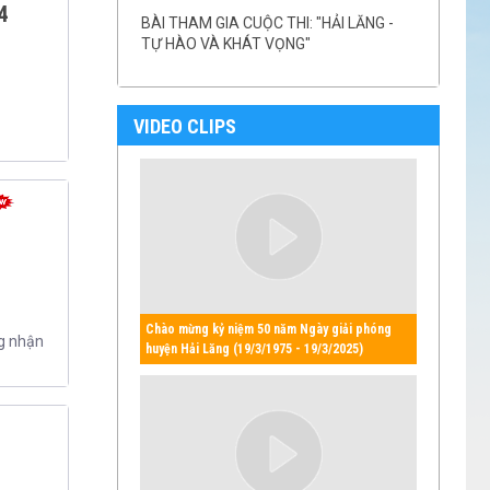
4
BÀI THAM GIA CUỘC THI: "HẢI LĂNG -
TỰ HÀO VÀ KHÁT VỌNG"
VIDEO CLIPS
Chào mừng kỷ niệm 50 năm Ngày giải phóng
ng nhận
huyện Hải Lăng (19/3/1975 - 19/3/2025)