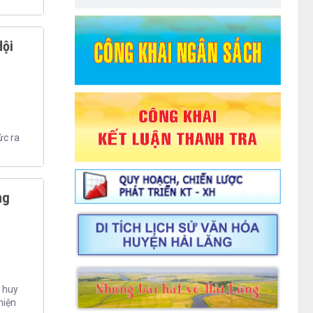
Hội
ức ra
ng
, huy
hiện