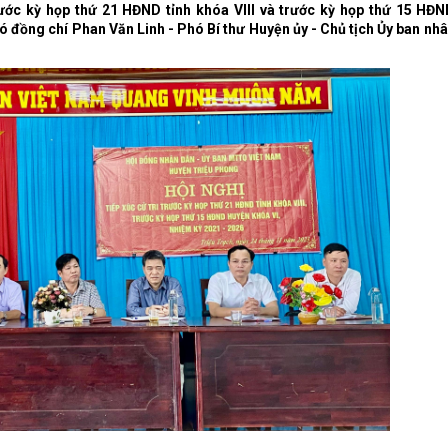
rước kỳ họp thứ 21 HĐND tỉnh khóa VIII và trước kỳ họp thứ 15 HĐ
 đồng chí Phan Văn Linh - Phó Bí thư Huyện ủy - Chủ tịch Ủy ban nh