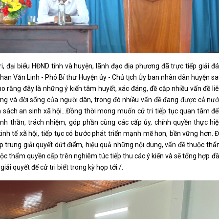
ri, đại biểu HĐND tỉnh và huyện, lãnh đạo địa phương đã trực tiếp giải đ
han Văn Linh - Phó Bí thư Huyện ủy - Chủ tịch Ủy ban nhân dân huyện s
 cho rằng đây là những ý kiến tâm huyết, xác đáng, đề cập nhiều vấn đề li
ng và đời sống của người dân, trong đó nhiều vấn đề đang được cả nư
nh sách an sinh xã hội…Đồng thời mong muốn cử tri tiếp tục quan tâm đ
nh thần, trách nhiệm, góp phần cùng các cấp ủy, chính quyền thực hi
 kinh tế xã hội, tiếp tục có bước phát triển mạnh mẽ hơn, bền vững hơn. 
p trung giải quyết dứt điểm, hiệu quả những nội dung, vấn đề thuộc th
uộc thẩm quyền cấp trên nghiêm túc tiếp thu các ý kiến và sẽ tổng hợp đ
i quyết để cử tri biết trong kỳ họp tới./.