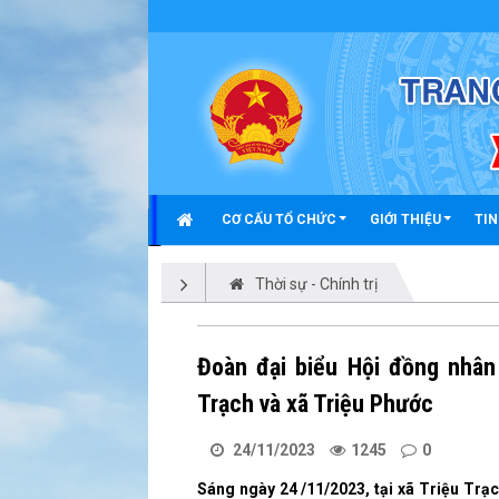
Chi tiết tin tức - Xã Triệu Phong
CƠ CẤU TỔ CHỨC
GIỚI THIỆU
TIN
Thời sự - Chính trị
Đoàn đại biểu Hội đồng nhân d
Trạch và xã Triệu Phước
24/11/2023
1245
0
Sáng ngày 24 /11/2023, tại xã Triệu Trạc