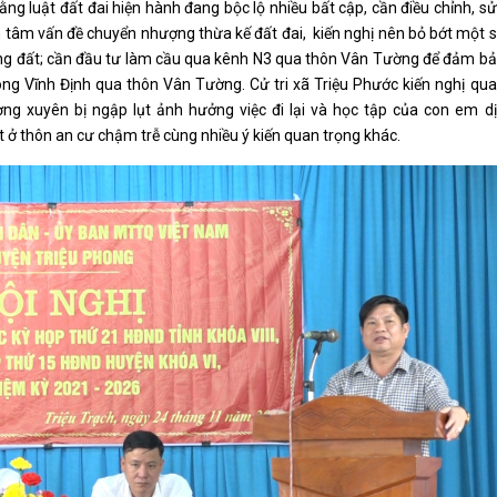
 rằng luật đất đai hiện hành đang bộc lộ nhiều bất cập, cần điều chỉnh, s
n tâm vấn đề chuyển nhượng thừa kế đất đai, kiến nghị nên bỏ bớt một 
dụng đất; cần đầu tư làm cầu qua kênh N3 qua thôn Vân Tường để đảm b
sông Vĩnh Định qua thôn Vân Tường. Cử tri xã Triệu Phước kiến nghị qu
ờng xuyên bị ngập lụt ảnh hưởng việc đi lại và học tập của con em d
ất ở thôn an cư chậm trễ cùng nhiều ý kiến quan trọng khác.