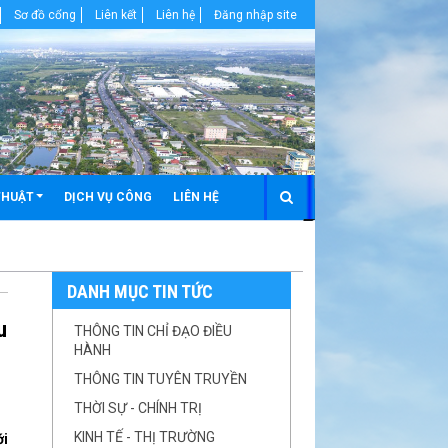
Sơ đồ cổng
Liên kết
Liên hệ
Đăng nhập site
THUẬT
DỊCH VỤ CÔNG
LIÊN HỆ
DANH MỤC TIN TỨC
u
THÔNG TIN CHỈ ĐẠO ĐIỀU
HÀNH
THÔNG TIN TUYÊN TRUYỀN
THỜI SỰ - CHÍNH TRỊ
KINH TẾ - THỊ TRƯỜNG
ới