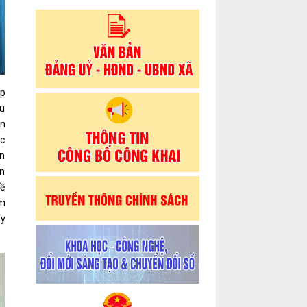
phiên...
áp
au
ên
ớc
ến
ện
Đề
ẩm
ầy