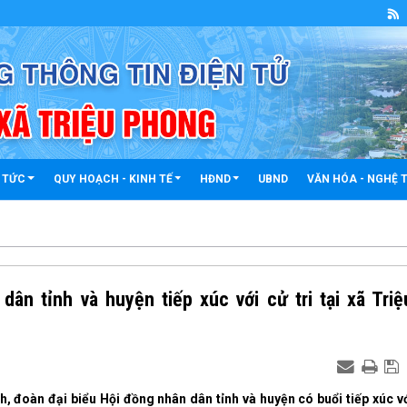
 TỨC
QUY HOẠCH - KINH TẾ
HĐND
UBND
VĂN HÓA - NGHỆ 
ân tỉnh và huyện tiếp xúc với cử tri tại xã Triệ
h, đoàn đại biểu Hội đồng nhân dân tỉnh và huyện có buổi tiếp xúc v