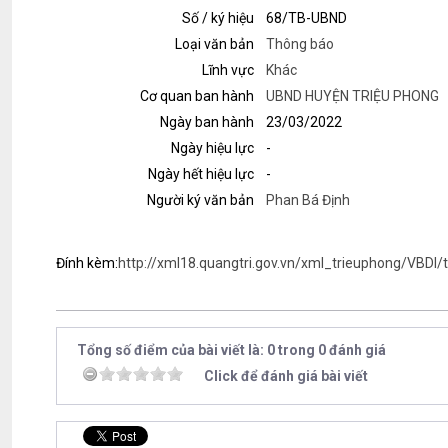
Số / ký hiệu
68/TB-UBND
Loại văn bản
Thông báo
Lĩnh vực
Khác
Cơ quan ban hành
UBND HUYỆN TRIỆU PHONG
Ngày ban hành
23/03/2022
Ngày hiệu lực
-
Ngày hết hiệu lực
-
Người ký văn bản
Phan Bá Định
Đính kèm:
http://xml18.quangtri.gov.vn/xml_trieuphong/VBD
Tổng số điểm của bài viết là: 0 trong 0 đánh giá
Click để đánh giá bài viết