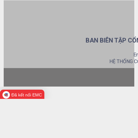
BAN BIÊN TẬP CỔ
Em
HỆ THỐNG C
Đã kết nối EMC