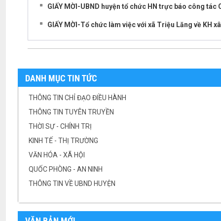
GIẤY MỜI-UBND huyện tổ chức HN trực báo công tác 
GIẤY MỜI-Tổ chức làm việc với xã Triệu Lăng về KH xâ
DANH MỤC TIN TỨC
THÔNG TIN CHỈ ĐẠO ĐIỀU HÀNH
THÔNG TIN TUYÊN TRUYỀN
THỜI SỰ - CHÍNH TRỊ
KINH TẾ - THỊ TRƯỜNG
VĂN HÓA - XÃ HỘI
QUỐC PHÒNG - AN NINH
THÔNG TIN VỀ UBND HUYỆN
VĂN BẢN MỚI