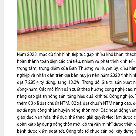
Năm 2023, mặc dù tình hình tiếp tục gặp nhiều khó khăn, thách th
hoàn thành toàn diện các chỉ tiêu, nhiệm vụ phát triển kinh tế -
trọng tâm, trọng điểm của Ban Thường vụ Huyện ủy, điều hàn
nghiệp và nhân dân trên địa bàn huyện nên năm 2023 tình hình
đạt 7.285,4 tỷ đồng, tăng 13,2%. Trong đó, Giá trị sản xuất
đồng/năm. Các mô hình sản xuất theo hướng công nghệ cao, nô
nâng cao giá trị nông sản, tăng hiệu quả kinh tế. Công nghiệp
thêm 03 xã đạt chuẩn NTM, 02 xã đạt chuẩn NTM nâng cao, đến
sơ đề nghị công nhận huyện nông thôn mới. Các hoạt động văn 
giáo dục, văn hóa, thể dục, thể thao, giải quyết việc làm được
đoàn kết xây dựng nông thôn mới, đô thị văn minh“ được triển kh
bệnh được kiểm soát tốt. Công tác tổ chức cán bộ, xây dựng c