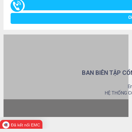
C
BAN BIÊN TẬP CỔ
Em
HỆ THỐNG C
Đã kết nối EMC