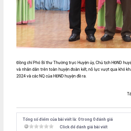
Đồng chí Phó Bí thư Thường trực Huyện ủy, Chủ tịch HĐND huyệ
và nhân dân trên toàn huyện đoàn kết, nỗ lực vượt qua khó khă
2024 và các NQ của HĐND huyện đề ra.
Tá
Tổng số điểm của bài viết là: 0 trong 0 đánh giá
Click để đánh giá bài viết