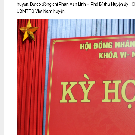
huyện. Dự có đồng chí Phan Văn Linh – Phó Bí thư Huyện ủy -
UBMTTQ Việt Nam huyện.