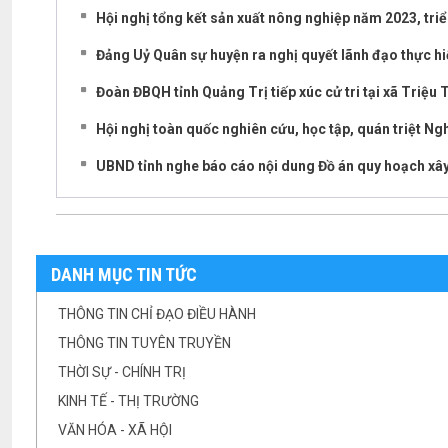
Hội nghị tổng kết sản xuất nông nghiệp năm 2023, tri
Đảng Uỷ Quân sự huyện ra nghị quyết lãnh đạo thực h
Đoàn ĐBQH tỉnh Quảng Trị tiếp xúc cử tri tại xã Triệu
Hội nghị toàn quốc nghiên cứu, học tập, quán triệt N
UBND tỉnh nghe báo cáo nội dung Đồ án quy hoạch xâ
DANH MỤC TIN TỨC
THÔNG TIN CHỈ ĐẠO ĐIỀU HÀNH
THÔNG TIN TUYÊN TRUYỀN
THỜI SỰ - CHÍNH TRỊ
KINH TẾ - THỊ TRƯỜNG
VĂN HÓA - XÃ HỘI