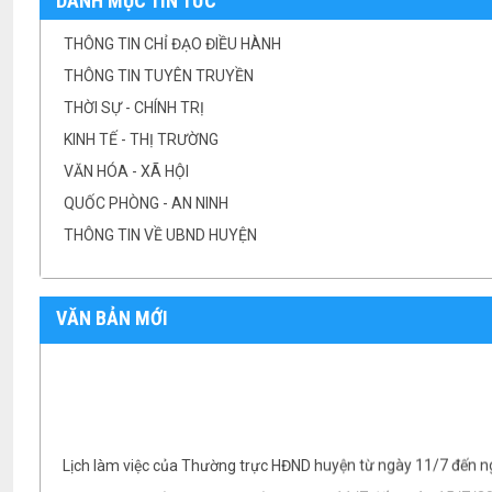
DANH MỤC TIN TỨC
THÔNG TIN CHỈ ĐẠO ĐIỀU HÀNH
THÔNG TIN TUYÊN TRUYỀN
THỜI SỰ - CHÍNH TRỊ
KINH TẾ - THỊ TRƯỜNG
VĂN HÓA - XÃ HỘI
QUỐC PHÒNG - AN NINH
THÔNG TIN VỀ UBND HUYỆN
VĂN BẢN MỚI
Lịch làm việc của Thường trực HĐND huyện từ ngày 11/7 đến 
Lịch làm việc của BTV huyện ủy từ ngày 11/7 đến ngày 15/7/