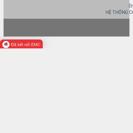
Em
HỆ THỐNG C
Đã kết nối EMC