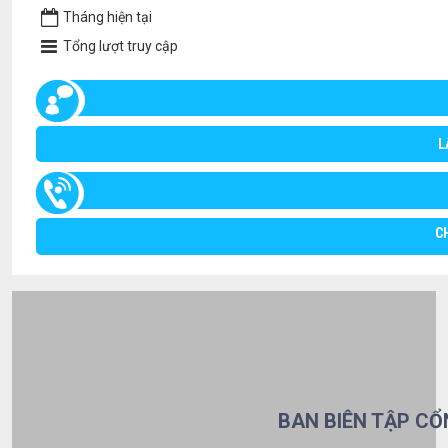
Tháng hiện tại
Tổng lượt truy cập
L
C
BAN BIÊN TẬP CỔ