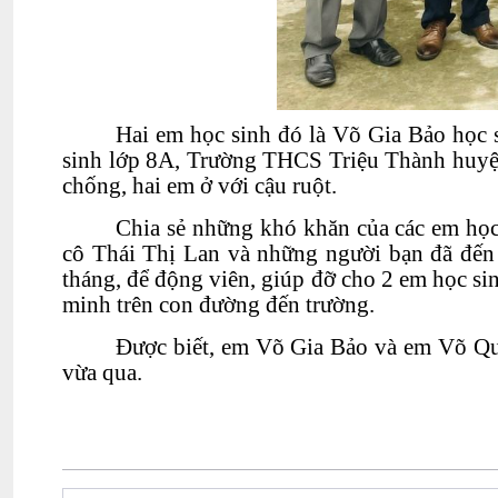
Hai em học sinh đó là Võ Gia B
ả
o học 
sinh lớp 8A, Trường THCS Triệu Thành huyện 
chống, hai em ở với cậu ruột.
Chia sẻ những khó khăn của các em học
cô Thái Thị Lan và những người bạn đã đến t
tháng, để động viên, giúp đỡ cho 2 em học s
minh trên con đường đến trường.
Được biết, em Võ Gia B
ả
o và em Võ Qu
vừa qua.