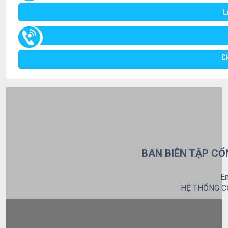
L
C
BAN BIÊN TẬP CỔ
Em
HỆ THỐNG C