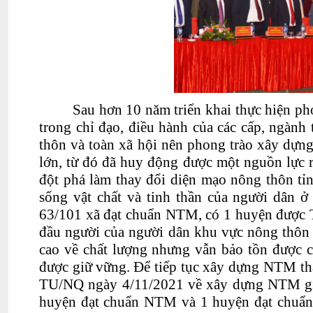
Sau hơn 10 năm
triển khai thực hiện
ph
trong chỉ đạo, điều hành của các cấp
,
ngành t
thôn và toàn xã hội nên
phong trào xây dựn
lớn, từ đó
đã
huy động được một nguồn lực rấ
đột phá làm
thay đổi diện mạo nông thôn tỉn
sống
vật chất và tinh thần của người dân 
63
/
101
xã đạt chuẩn
NTM, có 1 huyện được 
đầu người của người dân khu vực nông thôn 
cao về chất lượng nhưng vẫn bảo tồn được cá
được giữ vững.
Để tiếp tục xây dựng
NTM th
TU/NQ ngày 4/11/2021
về xây dựng NTM gia
huyện đạt chuẩn NTM và 1 huyện đạt chuẩ