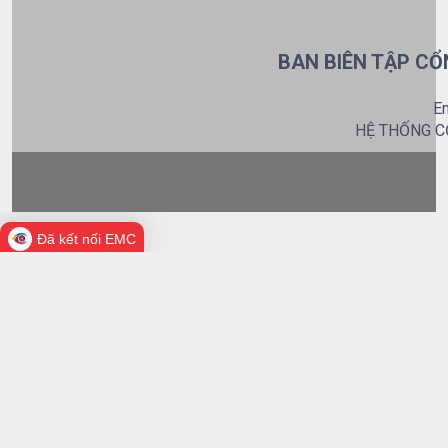
BAN BIÊN TẬP CỔ
Em
HỆ THỐNG C
Đã kết nối EMC