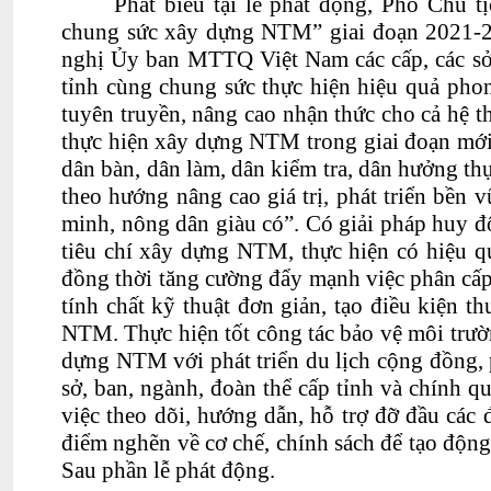
Phát biểu tại lễ phát động, Phó Chủ
chung sức xây dựng NTM” giai đoạn 2021-202
nghị Ủy ban MTTQ Việt Nam các cấp, các sở,
tỉnh cùng chung sức thực hiện hiệu quả phon
tuyên truyền, nâng cao nhận thức cho cả hệ t
thực hiện xây dựng NTM trong giai đoạn mớ
dân bàn, dân làm, dân kiểm tra, dân hưởng th
theo hướng nâng cao giá trị, phát triển bền
minh, nông dân giàu có”. Có giải pháp huy độ
tiêu chí xây dựng NTM, thực hiện có hiệu qu
đồng thời tăng cường đẩy mạnh việc phân cấp
tính chất kỹ thuật đơn giản, tạo điều kiện 
NTM. Thực hiện tốt công tác bảo vệ môi trườn
dựng NTM với phát triển du lịch cộng đồng, p
sở, ban, ngành, đoàn thể cấp tỉnh và chính q
việc theo dõi, hướng dẫn, hỗ trợ đỡ đầu các
điểm nghẽn về cơ chế, chính sách để tạo động 
Sau phần lễ phát động.