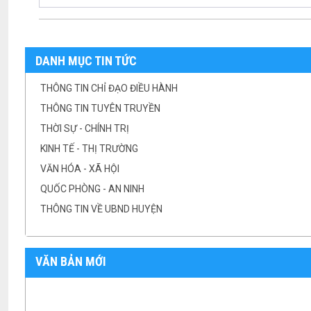
DANH MỤC TIN TỨC
THÔNG TIN CHỈ ĐẠO ĐIỀU HÀNH
THÔNG TIN TUYÊN TRUYỀN
THỜI SỰ - CHÍNH TRỊ
KINH TẾ - THỊ TRƯỜNG
VĂN HÓA - XÃ HỘI
QUỐC PHÒNG - AN NINH
THÔNG TIN VỀ UBND HUYỆN
VĂN BẢN MỚI