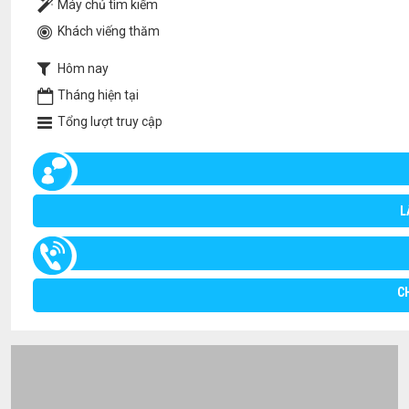
Máy chủ tìm kiếm
Khách viếng thăm
Hôm nay
Tháng hiện tại
Tổng lượt truy cập
L
C