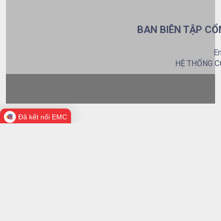
BAN BIÊN TẬP CỔ
Em
HỆ THỐNG C
Đã kết nối EMC