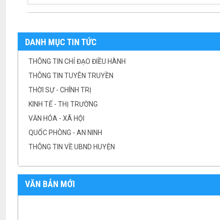
DANH MỤC TIN TỨC
THÔNG TIN CHỈ ĐẠO ĐIỀU HÀNH
THÔNG TIN TUYÊN TRUYỀN
THỜI SỰ - CHÍNH TRỊ
KINH TẾ - THỊ TRƯỜNG
VĂN HÓA - XÃ HỘI
QUỐC PHÒNG - AN NINH
THÔNG TIN VỀ UBND HUYỆN
VĂN BẢN MỚI