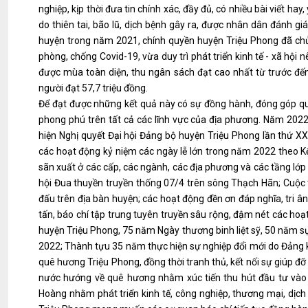
nghiệp, kịp thời đưa tin chính xác, đầy đủ, có nhiều bài viết hay
do thiên tai, bão lũ, dịch bệnh gây ra, được nhân dân đánh gi
huyện trong năm 2021, chính quyền huyện Triệu Phong đã chủ đ
phòng, chống Covid-19, vừa duy trì phát triển kinh tế - xã hội 
được mùa toàn diện, thu ngân sách đạt cao nhất từ trước đế
người đạt 57,7 triệu đồng.
Để đạt được những kết quả này có sự đồng hành, đóng góp qu
phong phú trên tất cả các lĩnh vực của địa phương. Năm 2022,
hiện Nghị quyết Đại hội Đảng bộ huyện Triệu Phong lần thứ 
các hoạt động kỷ niệm các ngày lễ lớn trong năm 2022 theo K
sãn xuất ở các cấp, các ngành, các địa phương và các tầng lớp
hội Đua thuyền truyền thống 07/4 trên sông Thạch Hãn; Cuộc t
đấu trên địa bàn huyện; các hoạt động đền ơn đáp nghĩa, tri ân
tấn, báo chí tập trung tuyên truyền sâu rộng, đậm nét các h
huyện Triệu Phong, 75 năm Ngày thương binh liệt sỹ, 50 năm s
2022; Thành tựu 35 năm thực hiện sự nghiệp đổi mới do Đảng k
quê hương Triệu Phong, đồng thời tranh thủ, kết nối sự giúp đ
nước hướng về quê hương nhằm xúc tiến thu hút đầu tư vào 
Hoàng nhằm phát triển kinh tế, công nghiệp, thương mại, dịch 