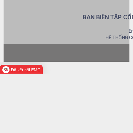
BAN BIÊN TẬP CỔ
Em
HỆ THỐNG C
Đã kết nối EMC