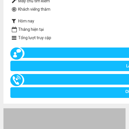
Máy chủ tìm kiếm
Khách viếng thăm
Hôm nay
Tháng hiện tại
Tổng lượt truy cập
L
C