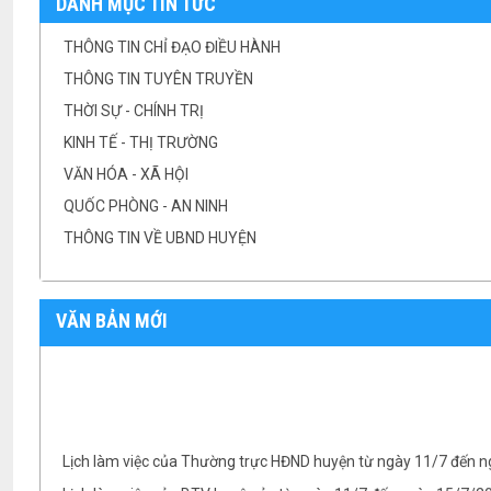
DANH MỤC TIN TỨC
THÔNG TIN CHỈ ĐẠO ĐIỀU HÀNH
THÔNG TIN TUYÊN TRUYỀN
THỜI SỰ - CHÍNH TRỊ
KINH TẾ - THỊ TRƯỜNG
VĂN HÓA - XÃ HỘI
QUỐC PHÒNG - AN NINH
THÔNG TIN VỀ UBND HUYỆN
VĂN BẢN MỚI
Lịch làm việc của Thường trực HĐND huyện từ ngày 11/7 đến 
Lịch làm việc của BTV huyện ủy từ ngày 11/7 đến ngày 15/7/