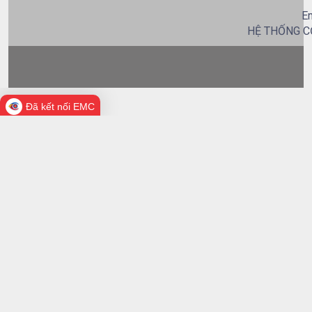
Em
HỆ THỐNG C
Đã kết nối EMC