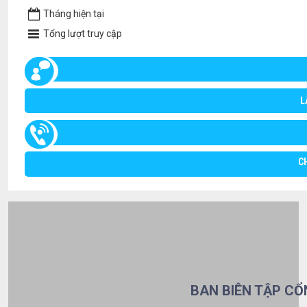
Tháng hiện tại
Tổng lượt truy cập
L
C
BAN BIÊN TẬP CỔ