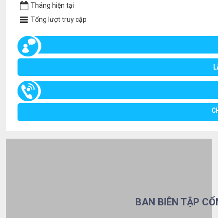
Tháng hiện tại
Tổng lượt truy cập
L
C
BAN BIÊN TẬP CỔ