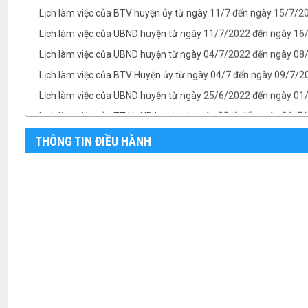
Lịch làm việc của BTV huyện ủy từ ngày 11/7 đến ngày 15/7/
Lịch làm việc của UBND huyện từ ngày 11/7/2022 đến ngày 1
Lịch làm việc của UBND huyện từ ngày 04/7/2022 đến ngày 08/
Lịch làm việc của BTV Huyện ủy từ ngày 04/7 đến ngày 09/7/2
Lịch làm việc của UBND huyện từ ngày 25/6/2022 đến ngày 0
Lịch làm việc của TT HĐND huyện từ ngày 25/6 đến ngày 01/7
Lịch làm việc của BTV Huyện ủy từ ngày 25/6 đến ngày 01/7/
THÔNG TIN ĐIỀU HÀNH
TB- Ý kiến kết luận của Chủ tịch UBND huyện Phan Văn Linh tại.
TB- Ý kiến kết luận của PCT UBND huyện Vũ Thành Công tại phi