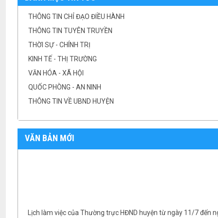
THÔNG TIN CHỈ ĐẠO ĐIỀU HÀNH
THÔNG TIN TUYÊN TRUYỀN
THỜI SỰ - CHÍNH TRỊ
KINH TẾ - THỊ TRƯỜNG
VĂN HÓA - XÃ HỘI
QUỐC PHÒNG - AN NINH
THÔNG TIN VỀ UBND HUYỆN
VĂN BẢN MỚI
Lịch làm việc của Thường trực HĐND huyện từ ngày 11/7 đến 