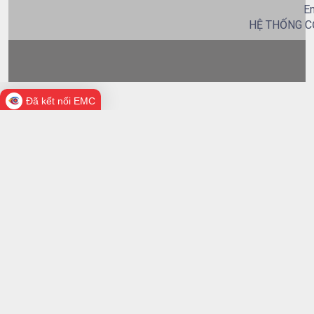
Em
HỆ THỐNG C
Đã kết nối EMC