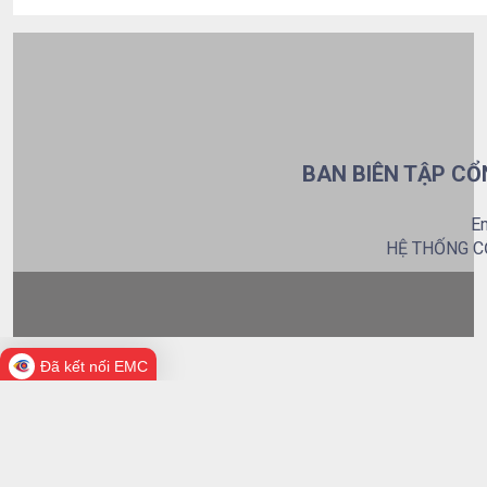
BAN BIÊN TẬP CỔ
Em
HỆ THỐNG C
Đã kết nối EMC