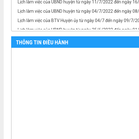
Lịch làm việc của UBND huyện từ ngày 04/7/2022 đến ngày 08/
Lịch làm việc của BTV Huyện ủy từ ngày 04/7 đến ngày 09/7/2
Lịch làm việc của UBND huyện từ ngày 25/6/2022 đến ngày 0
Lịch làm việc của TT HĐND huyện từ ngày 25/6 đến ngày 01/7
THÔNG TIN ĐIỀU HÀNH
Lịch làm việc của BTV Huyện ủy từ ngày 25/6 đến ngày 01/7/
TB- Ý kiến kết luận của Chủ tịch UBND huyện Phan Văn Linh tại.
TB- Ý kiến kết luận của PCT UBND huyện Vũ Thành Công tại phi