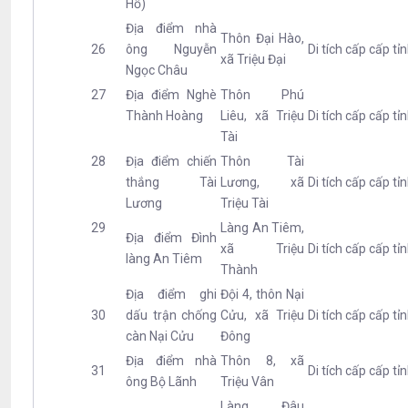
Hồ)
Địa điểm nhà
Thôn Đại Hào,
26
ông Nguyễn
Di tích cấp cấp tỉ
xã Triệu Đại
Ngọc Châu
27
Địa điểm Nghè
Thôn Phú
Thành Hoàng
Liêu, xã Triệu
Di tích cấp cấp tỉ
Tài
28
Địa điểm chiến
Thôn Tài
thắng Tài
Lương, xã
Di tích cấp cấp tỉ
Lương
Triệu Tài
29
Làng An Tiêm,
Địa điểm Đình
xã Triệu
Di tích cấp cấp tỉ
làng An Tiêm
Thành
Địa điểm ghi
Đội 4, thôn Nại
30
dấu trận chống
Cửu, xã Triệu
Di tích cấp cấp tỉ
càn Nại Cửu
Đông
Địa điểm nhà
Thôn 8, xã
31
Di tích cấp cấp tỉ
ông Bộ Lãnh
Triệu Vân
Làng Đâu