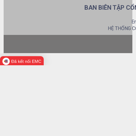
BAN BIÊN TẬP CỔ
Em
HỆ THỐNG C
Đã kết nối EMC