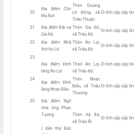
Thôn Dương
Địa điểm Cồn
20
Lê Đông, xã
Di tích cấp cấp tỉ
Mụ Bạt
Triệu Thuận
21
Địa điểm Bãi sa
Thôn Gia Độ,
Di tích cấp cấp tỉ
Gia Độ
xã Triệu Độ
22
Địa điểm Nhà
Thôn An Lợi,
Di tích cấp cấp tỉ
thờ Họ Lê
xã Triệu Độ
23
Địa điểm Đình
Thôn An Lợi,
Di tích cấp cấp tỉ
làng An Lợi
xã Triệu Độ
24
Thôn Nhan
Địa điểm Đình
Biều, xã Triệu
Di tích cấp cấp tỉ
làng Nhan Biều
Thượng
25
Địa điểm Ngõ
nhà ông Phan
Tường
Thôn Hà Xá,
Di tích cấp cấp tỉ
xã Triệu Ái
( Đền thờ Bác