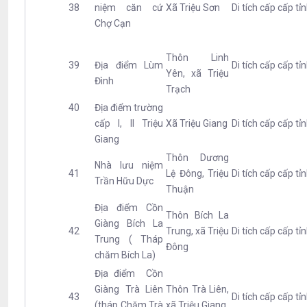
38
niệm căn cứ
Xã Triệu Sơn
Di tích cấp cấp tỉ
Chợ Cạn
Thôn Linh
39
Địa điểm Lùm
Di tích cấp cấp tỉ
Yên, xã Triệu
Đình
Trạch
40
Địa điểm trường
cấp I, II Triệu
Xã Triệu Giang
Di tích cấp cấp tỉ
Giang
Thôn Dương
Nhà lưu niệm
41
Lệ Đông, Triệu
Di tích cấp cấp tỉ
Trần Hữu Dực
Thuận
Địa điểm Cồn
Thôn Bích La
Giàng Bích La
42
Trung, xã Triệu
Di tích cấp cấp tỉ
Trung ( Tháp
Đông
chăm Bích La)
Địa điểm Cồn
Giàng Trà Liên
Thôn Trà Liên,
43
Di tích cấp cấp tỉ
(tháp Chăm Trà
xã Triệu Giang