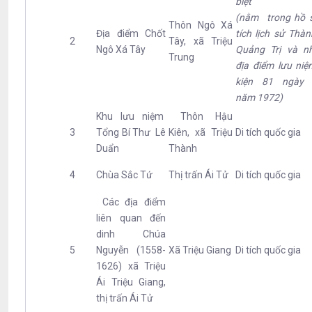
biệt
(nằm trong hồ s
Thôn Ngô Xá
Địa điểm Chốt
tích lịch sử Thà
2
Tây, xã Triệu
Ngô Xá Tây
Quảng Trị và n
Trung
địa điểm lưu ni
kiện 81 ngày
năm 1972)
Khu l­­ưu niệm
Thôn Hậu
3
Tổng Bí Thư Lê
Kiên, xã Triệu
Di tích quốc gia
Duẩn
Thành
4
Chùa Sắc Tứ
Thị trấn Ái Tử
Di tích quốc gia
Các địa điểm
liên quan đến
dinh Chúa
5
Nguyễn (1558-
Xã Triệu Giang
Di tích quốc gia
1626) xã Triệu
Ái Triệu Giang,
thị trấn Ái Tử