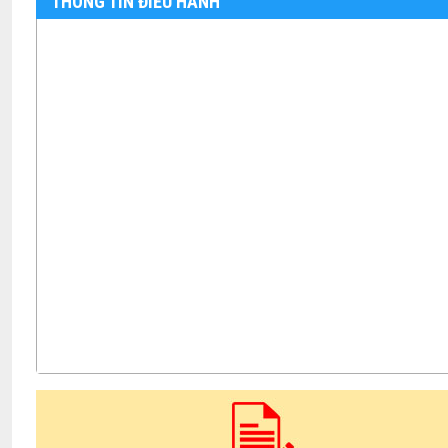
THÔNG TIN ĐIỀU HÀNH
TB- Ý kiến kết luận của PCT UBND huyện Vũ Thành Công tại phi