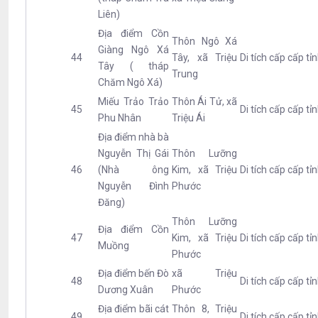
Liên)
Địa điểm Cồn
Thôn Ngô Xá
Giàng Ngô Xá
44
Tây, xã Triệu
Di tích cấp cấp tỉ
Tây ( tháp
Trung
Chăm Ngô Xá)
Miếu Trảo Trảo
Thôn Ái Tử, xã
45
Di tích cấp cấp tỉ
Phu Nhân
Triệu Ái
Địa điểm nhà bà
Nguyễn Thị Gái
Thôn Lưỡng
46
(Nhà ông
Kim, xã Triệu
Di tích cấp cấp tỉ
Nguyễn Đình
Phước
Đăng)
Thôn Lưỡng
Địa điểm Cồn
47
Kim, xã Triệu
Di tích cấp cấp tỉ
Muồng
Phước
Địa điểm bến Đò
xã Triệu
48
Di tích cấp cấp tỉ
Dương Xuân
Phước
Địa điểm bãi cát
Thôn 8, Triệu
49
Di tích cấp cấp tỉ