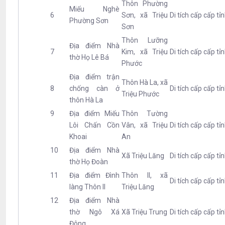
Thôn Phường
Miếu Nghè
6
Sơn, xã Triệu
Di tích cấp cấp tỉ
Phường Sơn
Sơn
Thôn Lưỡng
Địa điểm Nhà
7
Kim, xã Triệu
Di tích cấp cấp tỉ
thờ Họ Lê Bá
Phước
Địa điểm trận
Thôn Hà La, xã
8
chống càn ở
Di tích cấp cấp tỉ
Triệu Phước
thôn Hà La
9
Địa điểm Miếu
Thôn Tường
Lôi Chấn Cồn
Vân, xã Triệu
Di tích cấp cấp tỉ
Khoai
An
10
Địa điểm Nhà
Xã Triệu Lăng
Di tích cấp cấp tỉ
thờ Họ Đoàn
11
Địa điểm Đình
Thôn II, xã
Di tích cấp cấp tỉ
làng Thôn II
Triệu Lăng
12
Địa điểm Nhà
thờ Ngô Xá
Xã Triệu Trung
Di tích cấp cấp tỉ
Đông