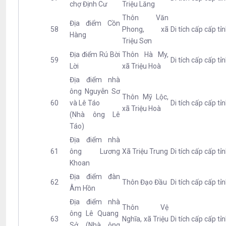
chợ Định Cư
Triệu Lăng
Thôn Văn
Địa điểm Cồn
58
Phong, xã
Di tích cấp cấp tỉ
Hàng
Triệu Sơn
Địa điểm Rú Bời
Thôn Hà My,
59
Di tích cấp cấp tỉ
Lời
xã Triệu Hoà
Địa điểm nhà
ông Nguyễn Sơ
Thôn Mỹ Lộc,
60
và Lê Táo
Di tích cấp cấp tỉ
xã Triệu Hoà
(Nhà ông Lê
Táo)
Địa điểm nhà
61
ông Lương
Xã Triệu Trung
Di tích cấp cấp tỉ
Khoan
Địa điểm đàn
62
Thôn Đạo Đầu
Di tích cấp cấp tỉ
Âm Hồn
Địa điểm nhà
Thôn Vệ
ông Lê Quang
63
Nghĩa, xã Triệu
Di tích cấp cấp tỉ
Sở (Nhà ông