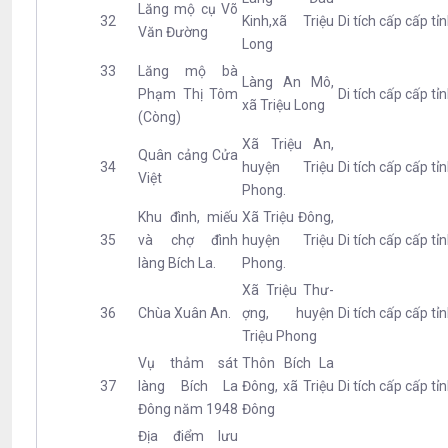
Lăng mộ cụ Võ
32
Kinh,xã Triệu
Di tích cấp cấp tỉ
Văn Đường
Long
33
Lăng mộ bà
Làng An Mô,
Phạm Thị Tôm
Di tích cấp cấp tỉ
xã Triệu Long
(Còng)
Xã Triệu An,
Quân cảng Cửa
34
huyện Triệu
Di tích cấp cấp tỉ
Việt
Phong.
Khu đình, miếu
Xã Triệu Đông,
35
và chợ đình
huyện Triệu
Di tích cấp cấp tỉ
làng Bích La.
Phong.
Xã Triệu Thư­
36
Chùa Xuân An.
ợng, huyện
Di tích cấp cấp tỉ
Triệu Phong
Vụ thảm sát
Thôn Bích La
37
làng Bích La
Đông, xã Triệu
Di tích cấp cấp tỉ
Đông năm 1948
Đông
Địa điểm lưu