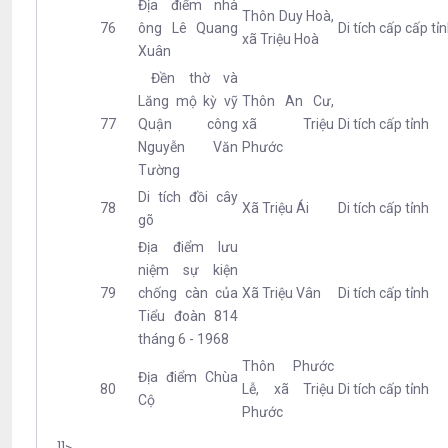
Địa điểm nhà
Thôn Duy Hoà,
76
ông Lê Quang
Di tích cấp cấp tỉ
xã Triệu Hoà
Xuân
Đền thờ và
Lăng mộ kỳ vỹ
Thôn An Cư,
77
Quận công
xã Triệu
Di tích cấp tỉnh
Nguyễn Văn
Phước
Tường
Di tích đồi cây
78
Xã Triệu Ái
Di tích cấp tỉnh
gõ
Địa điểm lưu
niệm sự kiện
79
chống càn của
Xã Triệu Vân
Di tích cấp tỉnh
Tiểu đoàn 814
tháng 6 - 1968
Thôn Phước
Địa điểm Chùa
80
Lễ, xã Triệu
Di tích cấp tỉnh
Cộ
Phước