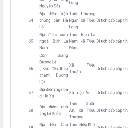
Long
Nguyễn Sỏ)
Địa điểm trận
Thôn Phương
64
chống càn Hà
Ngạn, xã Triệu
Di tích cấp cấp tỉ
Lộ
Long
Địa điểm xóm
Thôn Bích La
65
ngoài Bích La
Nam, xã Triệu
Di tích cấp cấp tỉ
Nam
Đông
Cồn Giàng
Dương Lệ
Xã Triệu
66
( Khu đền tháp
Di tích cấp cấp tỉ
Thuận
chăm Dương
Lệ)
Địa điểm ngã ba
67
Xã Triệu Ái
Di tích cấp cấp tỉ
đi Hà Xá
Thôn Xuân
Địa điểm nhà
68
An, xã Triệu
Di tích cấp cấp tỉ
ông Lê Kiếm
Thượng
Địa điểm Chợ
Thôn Hiệp Khế,
69
Di tích cấp cấp tỉ