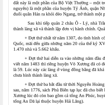
đất này là một phần của Bộ Việt Thường – một 
nguyên) là một phần của huyện Tỷ Ảnh, quận Nh
đuổi quân Hán ra khỏi đèo Ngang, trở thành một
Sau khi tiếp quản 2 châu Ô - Lý, nhà Trần cho
thành làng xã và thành lập đơn vị hành chính. Quá 
+ Đợt thứ nhất từ năm 1307, do tình hình c
Quốc, mãi đến giữa những năm 20 của thế kỷ XV 
1.470 nhà và 5.662 khẩu.
+ Đợt thứ hai diễn ra vào những năm đầu 
viết năm 1483 thì riêng huyện Võ Xương đã có 
là 59. Lúc này các làng ở vùng đồng bằng đã khá n
chưa hình thành làng xã.
+ Đợt thứ ba bắt đầu từ thời Nguyễn Hoàng v
sau, năm 1776, sách Phủ Biên tạp lục đã cho bi
Xương lúc đó còn bao gồm cả tổng An Phúc, huyệ
tổng An Dã lại thuộc huyện Hải Lăng).