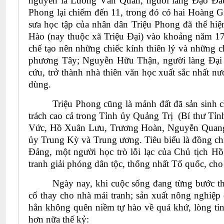
nguyên là Lương Văn Quán, người làng Đạo Đầu.
Phong lại chiếm đến 11, trong đó có hai Hoàng Giá
sưa học tập của nhân dân Triệu Phong đã thể hiệ
Hào (nay thuộc xã Triệu Đại) vào khoảng năm 17
chế tạo nên những chiếc kính thiên lý và những 
phương Tây; Nguyễn Hữu Thận, người làng Đại H
cứu, trở thành nhà thiên văn học xuất sắc nhất n
dùng.
Triệu Phong cũng là mảnh đất đã sản sinh c
trách cao cả trong Tỉnh ủy Quảng Trị (Bí thư T
Vức, Hồ Xuân Lưu, Trương Hoàn, Nguyễn Quang
ủy Trung Kỳ và Trung ương. Tiêu biểu là đồng chí
Đảng, một người học trò lỗi lạc của Chủ tịch H
tranh giải phóng dân tộc, thống nhất Tổ quốc, cho
Ngày nay, khi cuộc sống đang từng bước th
cố thay cho nhà mái tranh; sản xuất nông nghiệp
hẳn không quên niềm tự hào về quá khứ, lòng tin
hơn nữa thế kỷ: