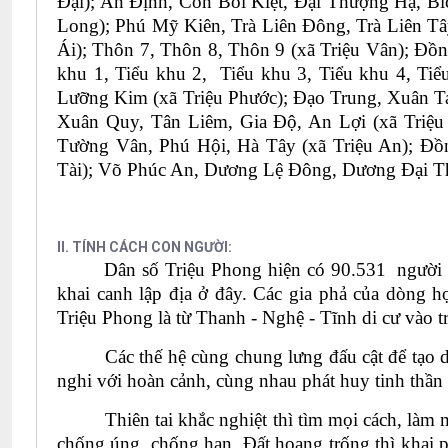
Đại); An Định, Cồn Bồi Kiệt, Đại Thượng Hạ, B
Long); Phú Mỹ Kiên, Trà Liên Đông, Trà Liên Tây
Ái); Thôn 7, Thôn 8, Thôn 9 (xã Triệu Vân); Đồ
khu 1, Tiểu khu 2, Tiểu khu 3, Tiểu khu 4, Tiể
Lưỡng Kim (xã Triệu Phước); Đạo Trung, Xuân 
Xuân Quy, Tân Liêm, Gia Độ, An Lợi (xã Triệu
Tường Vân, Phú Hội, Hà Tây (xã Triệu An); Đồ
Tài); Võ Phúc An, Dương Lệ Đông, Dương Đ
II. TÍNH CÁCH CON NGƯỜI:
Dân số Triệu Phong hiện có 90.531 người 
khai canh lập địa ở đây. Các gia phả của dòng 
Triệu Phong là từ Thanh - Nghệ - Tĩnh di cư vào t
Các thế hệ cùng chung lưng đấu cật để tạo 
nghi với hoàn cảnh, cùng nhau phát huy tinh thần 
Thiên tai khắc nghiệt thì tìm mọi cách, làm 
chống úng, chống hạn. Đất hoang trống thì khai ph