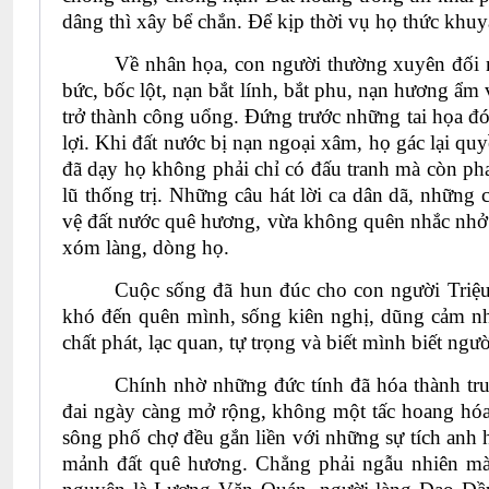
dâng thì xây bể chắn. Để kịp thời vụ họ thức khuy
Về nhân họa, con người thường xuyên đối m
bức, bốc lột, nạn bắt lính, bắt phu, nạn hương ẩ
trở thành công uổng. Đứng trước những tai họa đó
lợi. Khi đất nước bị nạn ngoại xâm, họ gác lại qu
đã dạy họ không phải chỉ có đấu tranh mà còn pha
lũ thống trị. Những câu hát lời ca dân dã, những 
vệ đất nước quê hương, vừa không quên nhắc nhở 
xóm làng, dòng họ.
Cuộc sống đã hun đúc cho con người Triệu
khó đến quên mình, sống kiên nghị, dũng cảm như
chất phát, lạc quan, tự trọng và biết mình biết ngư
Chính nhờ những đức tính đã hóa thành truyề
đai ngày càng mở rộng, không một tấc hoang hóa,
sông phố chợ đều gắn liền với những sự tích anh h
mảnh đất quê hương. Chẳng phải ngẫu nhiên mà