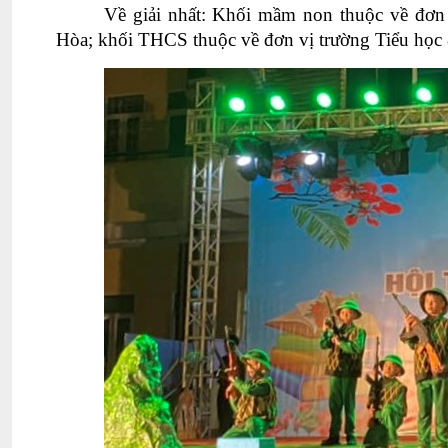
Về
g
iải nhất
: K
hối mầm non thuộc về đơn 
Hòa
;
khối THCS thuộc về đơn vị trường Tiểu họ