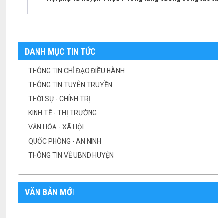
DANH MỤC TIN TỨC
THÔNG TIN CHỈ ĐẠO ĐIỀU HÀNH
THÔNG TIN TUYÊN TRUYỀN
THỜI SỰ - CHÍNH TRỊ
KINH TẾ - THỊ TRƯỜNG
VĂN HÓA - XÃ HỘI
QUỐC PHÒNG - AN NINH
THÔNG TIN VỀ UBND HUYỆN
VĂN BẢN MỚI
Lịch làm việc của Thường trực HĐND huyện từ ngày 11/7 đến 