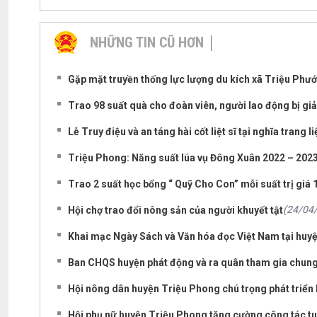
NHỮNG TIN CŨ HƠN
Gặp mặt truyền thống lực lượng du kích xã Triệu Phướ
Trao 98 suất quà cho đoàn viên, người lao động bị gi
Lễ Truy điệu và an táng hài cốt liệt sĩ tại nghĩa trang li
Triệu Phong: Năng suất lúa vụ Đông Xuân 2022 – 2023 
Trao 2 suất học bổng “ Quỹ Cho Con” mỗi suất trị giá 
(24/04
Hội chợ trao đổi nông sản của người khuyết tật
Khai mạc Ngày Sách và Văn hóa đọc Việt Nam tại huy
Ban CHQS huyện phát động và ra quân tham gia chu
Hội nông dân huyện Triệu Phong chú trọng phát triển
Hội phụ nữ huyện Triệu Phong tăng cường công tác tuy