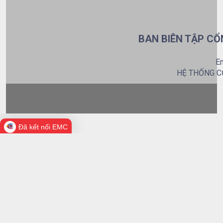
BAN BIÊN TẬP CỔ
Em
HỆ THỐNG C
Đã kết nối EMC