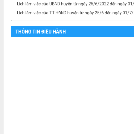
Lịch làm việc của TT HĐND huyện từ ngày 25/6 đến ngày 01/7
Lịch làm việc của BTV Huyện ủy từ ngày 25/6 đến ngày 01/7/
TB- Ý kiến kết luận của Chủ tịch UBND huyện Phan Văn Linh tại.
TB- Ý kiến kết luận của PCT UBND huyện Vũ Thành Công tại phi
THÔNG TIN ĐIỀU HÀNH