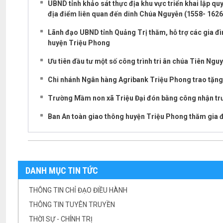
UBND tỉnh khảo sát thực địa khu vực triển khai lập quy 
địa điểm liên quan đến dinh Chúa Nguyễn (1558- 1626)”
Lãnh đạo UBND tỉnh Quảng Trị thăm, hỗ trợ các gia đì
huyện Triệu Phong
Ưu tiên đầu tư một số công trình tri ân chúa Tiên Ng
Chi nhánh Ngân hàng Agribank Triệu Phong trao tặng 
Trường Mầm non xã Triệu Đại đón bằng công nhận tr
Ban An toàn giao thông huyện Triệu Phong thăm gia đ
DANH MỤC TIN TỨC
THÔNG TIN CHỈ ĐẠO ĐIỀU HÀNH
THÔNG TIN TUYÊN TRUYỀN
THỜI SỰ - CHÍNH TRỊ