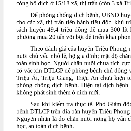
công bố dịch ở 15/18 xã, thị trấn (còn 3 xã Tr
Để phòng chống dịch bệnh, UBND huyện 
cho các xã, thị trấn tiến hành tiêu độc, khử t
sách huyện 49,4 triệu đồng để mua 300 lít h
phương mua 20 tấn vôi bột để triển khai phò
Theo đánh giá của huyện Triệu Phong, n
nuôi chủ yếu nhỏ lẻ, hộ gia đình; mật độ chă
toàn sinh học. Ng
ười chăn nuôi chưa tích cực
có vắc xin DTLCP để ph
òng bệnh chủ động và
Triệu Ái, Triệu Giang, Triệu An ch
ưa kiện 
phòng chống dịch bệnh. Hiện tại dịch bệnh 
không phát sinh thêm ổ dịch mới.
Sau khi kiểm tra thực tế, Phó Giám 
bệnh DTLCP trên địa bàn huyện Triệu Phong nó
Nguyên nhân là do chăn nuôi nông hộ vẫn ch
học, an toàn dịch bệnh.