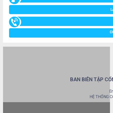
L
C
BAN BIÊN TẬP CỔ
Em
HỆ THỐNG C