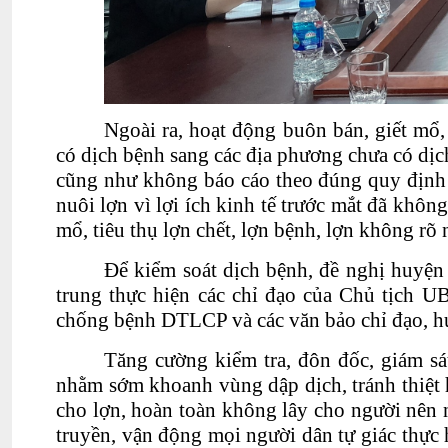
Ngoài ra, hoạt động buôn bán, giết mổ,
có dịch bệnh sang các địa phương chưa có dịc
cũng như không báo cáo theo đúng quy định 
nuôi lợn vì lợi ích kinh tế tr
ước mắt đ
ã không
mổ, tiêu thụ lợn chết, lợn bệnh, lợn không r
õ 
Để kiểm soát dịch bệnh, đề nghị huyện 
trung thực hiện các chỉ đạo của Chủ tịch UB
chống bệnh DTLCP và các văn bảo chỉ đạo, h
Tăng cường kiểm tra, đôn đốc, giám sá
nhằm sớm khoanh vùng dập dịch, tránh thiệt h
cho lợn, hoàn toàn không lây cho ng
ười nên 
truyền, vận động mọi người dân tự giác thực