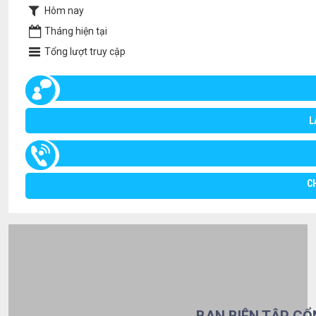
Hôm nay
Tháng hiện tại
Tổng lượt truy cập
L
C