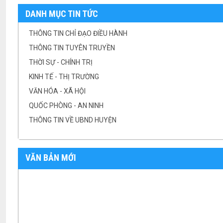
DANH MỤC TIN TỨC
THÔNG TIN CHỈ ĐẠO ĐIỀU HÀNH
THÔNG TIN TUYÊN TRUYỀN
THỜI SỰ - CHÍNH TRỊ
KINH TẾ - THỊ TRƯỜNG
VĂN HÓA - XÃ HỘI
QUỐC PHÒNG - AN NINH
THÔNG TIN VỀ UBND HUYỆN
VĂN BẢN MỚI