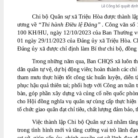
Lễ Công bố quyết địn
Chi bộ Quân sự xã
Triệu
Hòa được thành lậ
ương về
“Thi hành Điều lệ Đảng”
.
Công văn số 
100 KH/HU, ngày 12/10/2023 của Ban Thường vụ H
01 ngày 29/11/2023 của Đảng ủy xã
Triệu Hòa. C
Đảng ủy xã được chỉ định làm Bí thư
chi bộ,
đồng
T
rong những năm qua, Ban CHQS xã luôn thực 
dân quân tự vệ, dự bị động viên; hoàn thành các chỉ
tham mưu thực hiện tốt công tác huấn luyện, diễn t
phục hậu quả thiên tai; phối hợp với Công an tuần tra
bàn, góp phần xây dựng và củng cố nền quốc phòng
cho Hội đồng nghĩa vụ quân sự cùng cấp thực hiện 
tổ chức giao quân đạt chỉ tiêu, chất lượng đảm bảo,
Việc thành lập Chi bộ Quân sự xã nhằm tăng
trong tình hình mới và tăng cường vai trò lãnh đạo
cơ sở, giúp cấp ủy, chính quyền cơ sở lãnh đạo 