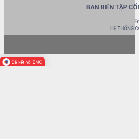
BAN BIÊN TẬP CỔ
Em
HỆ THỐNG C
Đã kết nối EMC