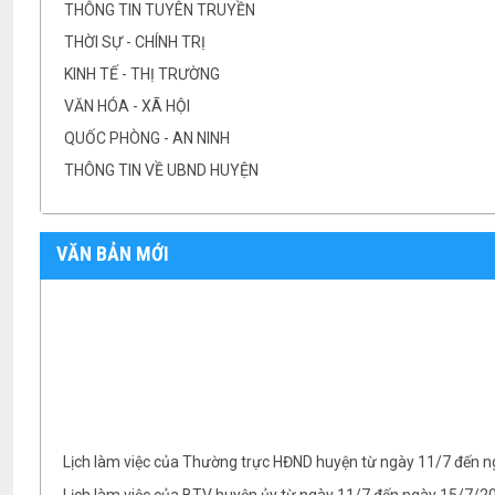
THÔNG TIN TUYÊN TRUYỀN
THỜI SỰ - CHÍNH TRỊ
KINH TẾ - THỊ TRƯỜNG
VĂN HÓA - XÃ HỘI
QUỐC PHÒNG - AN NINH
THÔNG TIN VỀ UBND HUYỆN
VĂN BẢN MỚI
Lịch làm việc của Thường trực HĐND huyện từ ngày 11/7 đến 
Lịch làm việc của BTV huyện ủy từ ngày 11/7 đến ngày 15/7/