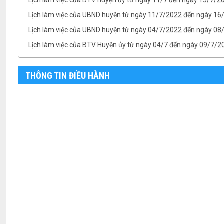
Lịch làm việc của UBND huyện từ ngày 11/7/2022 đến ngày 1
Lịch làm việc của UBND huyện từ ngày 04/7/2022 đến ngày 08/
Lịch làm việc của BTV Huyện ủy từ ngày 04/7 đến ngày 09/7/2
Lịch làm việc của UBND huyện từ ngày 25/6/2022 đến ngày 0
Lịch làm việc của TT HĐND huyện từ ngày 25/6 đến ngày 01/7
THÔNG TIN ĐIỀU HÀNH
Lịch làm việc của BTV Huyện ủy từ ngày 25/6 đến ngày 01/7/
TB- Ý kiến kết luận của Chủ tịch UBND huyện Phan Văn Linh tại.
TB- Ý kiến kết luận của PCT UBND huyện Vũ Thành Công tại phi