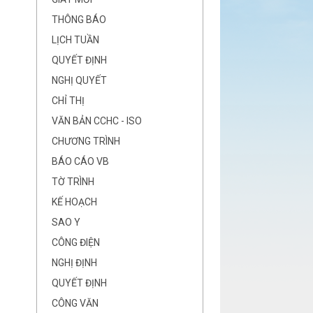
THÔNG BÁO
LỊCH TUẦN
QUYẾT ĐỊNH
NGHỊ QUYẾT
CHỈ THỊ
VĂN BẢN CCHC - ISO
CHƯƠNG TRÌNH
BÁO CÁO VB
TỜ TRÌNH
KẾ HOẠCH
SAO Y
CÔNG ĐIỆN
NGHỊ ĐỊNH
QUYẾT ĐỊNH
CÔNG VĂN