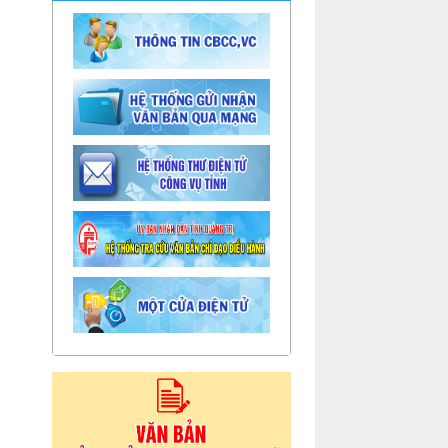
từ ngày 04/7/2022 đến ngày
08/7/2022 (Lịch dự kiến)
Lịch làm việc của BTV Huyện ủy
từ ngày 04/7 đến ngày
09/7/2022 (Có thay đổi)
Lịch làm việc của UBND huyện
từ ngày 25/6/2022 đến ngày
01/7/2022
Lịch làm việc của TT HĐND
huyện từ ngày 25/6 đến ngày
01/7/2022
Lịch làm việc của BTV Huyện ủy
từ ngày 25/6 đến ngày
01/7/2022
TB- Ý kiến kết luận của Chủ tịch
UBND huyện Phan Văn Linh
tại...
TB- Ý kiến kết luận của PCT
UBND huyện Vũ Thành Công tại
phiên...