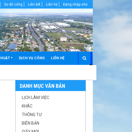
Sơ đồ cổng
Liên kết
Liên hệ
Đăng nhập site
THUẬT
DỊCH VỤ CÔNG
LIÊN HỆ
DANH MỤC VĂN BẢN
LỊCH LÀM VIỆC
KHÁC
THÔNG TƯ
BIÊN BẢN
GIẤY MỜI