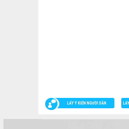
LẤY Ý KIẾN NGƯỜI DÂN
LẤY