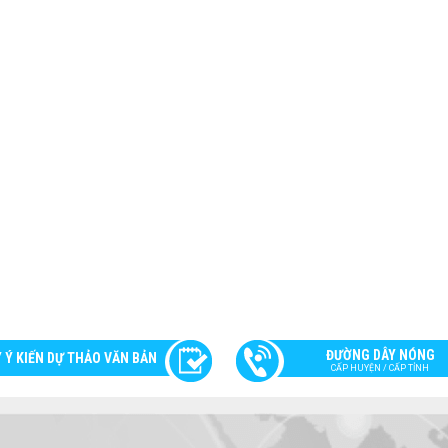
ĐƯỜNG DÂY NÓNG
 Ý KIẾN DỰ THẢO VĂN BẢN
CẤP HUYỆN / CẤP TỈNH