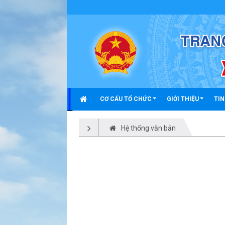
Công văn - Xã Triệu Phong
CƠ CẤU TỔ CHỨC
GIỚI THIỆU
TIN
Hệ thống văn bản