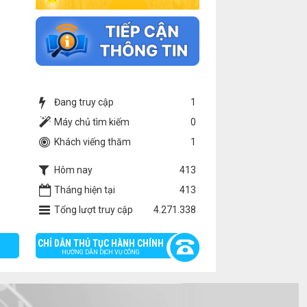
Đang truy cập
1
Máy chủ tìm kiếm
0
Khách viếng thăm
1
Hôm nay
413
Tháng hiện tại
413
Tổng lượt truy cập
4.271.338
CHỈ DẪN THỦ TỤC HÀNH CHÍNH
HƯỚNG DẪN DỊCH VỤ CÔNG