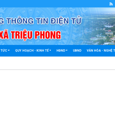
 TỨC
QUY HOẠCH - KINH TẾ
HĐND
UBND
VĂN HÓA - NGHỆ 