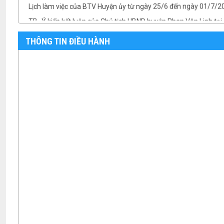
TB- Ý kiến kết luận của PCT UBND huyện Vũ Thành Công tại phi
THÔNG TIN ĐIỀU HÀNH