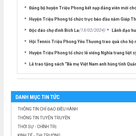
Đảng bộ huyện Triệu Phong kết nạp đảng viên mới cho
Huyện Triệu Phong tổ chức trực báo đầu năm Giáp Th
(13/02/2024)
Độc đáo chợ đình Bích La
Lãnh đạo huy
Hội Tennis Triệu Phong Yêu Thương trao quà cho hộ n
Huyện Triệu Phong tổ chức lễ viếng Nghĩa trang liệt s
Lễ trao tặng sách “Bà mẹ Việt Nam anh hùng tỉnh Quả
DANH MỤC TIN TỨC
THÔNG TIN CHỈ ĐẠO ĐIỀU HÀNH
THÔNG TIN TUYÊN TRUYỀN
THỜI SỰ - CHÍNH TRỊ
KINH TẾ - THỊ TRƯỜNG