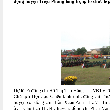
động huyện Triệu Phong long trọng tổ chức lễ
Dự lễ có đồng chí Hồ Thị Thu Hằng - UVBTVTU,
Chủ tịch Hội Cựu Chiến binh tỉnh; đồng chí
Thư
huyện có đồng chí Trần Xuân Anh - TUV - Bí t
ủy - Chủ tịch HĐND huyện; đồng chí Phan Văn