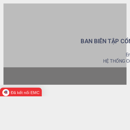
BAN BIÊN TẬP CỔ
Em
HỆ THỐNG C
Đã kết nối EMC