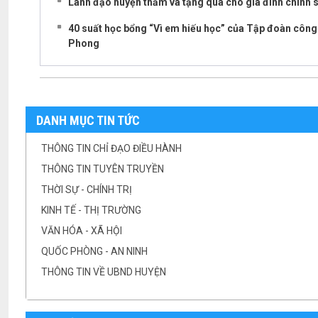
Lãnh đạo huyện thăm và tặng quà cho gia đình chính 
40 suất học bổng “Vì em hiếu học” của Tập đoàn công 
Phong
DANH MỤC TIN TỨC
THÔNG TIN CHỈ ĐẠO ĐIỀU HÀNH
THÔNG TIN TUYÊN TRUYỀN
THỜI SỰ - CHÍNH TRỊ
KINH TẾ - THỊ TRƯỜNG
VĂN HÓA - XÃ HỘI
QUỐC PHÒNG - AN NINH
THÔNG TIN VỀ UBND HUYỆN