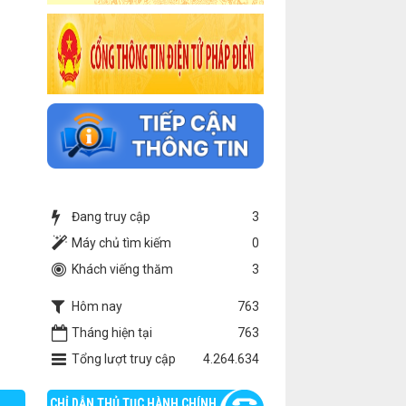
Đang truy cập
3
Máy chủ tìm kiếm
0
Khách viếng thăm
3
Hôm nay
763
Tháng hiện tại
763
Tổng lượt truy cập
4.264.634
CHỈ DẪN THỦ TỤC HÀNH CHÍNH