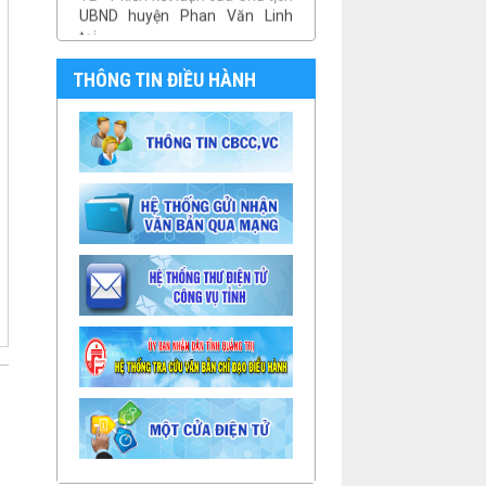
tại...
TB- Ý kiến kết luận của PCT
UBND huyện Vũ Thành Công tại
THÔNG TIN ĐIỀU HÀNH
phiên...