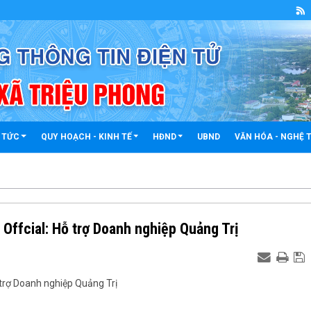
 TỨC
QUY HOẠCH - KINH TẾ
HĐND
UBND
VĂN HÓA - NGHỆ 
 Offcial: Hỗ trợ Doanh nghiệp Quảng Trị
 trợ Doanh nghiệp Quảng Trị