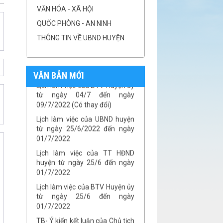
Lịch làm việc của UBND huyện
VĂN HÓA - XÃ HỘI
từ ngày 11/7/2022 đến ngày
QUỐC PHÒNG - AN NINH
16/7/2022
THÔNG TIN VỀ UBND HUYỆN
Lịch làm việc của UBND huyện
từ ngày 04/7/2022 đến ngày
08/7/2022 (Lịch dự kiến)
VĂN BẢN MỚI
Lịch làm việc của BTV Huyện ủy
từ ngày 04/7 đến ngày
09/7/2022 (Có thay đổi)
Lịch làm việc của UBND huyện
từ ngày 25/6/2022 đến ngày
01/7/2022
Lịch làm việc của TT HĐND
huyện từ ngày 25/6 đến ngày
01/7/2022
Lịch làm việc của BTV Huyện ủy
từ ngày 25/6 đến ngày
01/7/2022
TB- Ý kiến kết luận của Chủ tịch
UBND huyện Phan Văn Linh