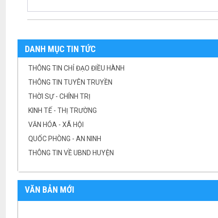
DANH MỤC TIN TỨC
THÔNG TIN CHỈ ĐẠO ĐIỀU HÀNH
THÔNG TIN TUYÊN TRUYỀN
THỜI SỰ - CHÍNH TRỊ
KINH TẾ - THỊ TRƯỜNG
VĂN HÓA - XÃ HỘI
QUỐC PHÒNG - AN NINH
THÔNG TIN VỀ UBND HUYỆN
VĂN BẢN MỚI