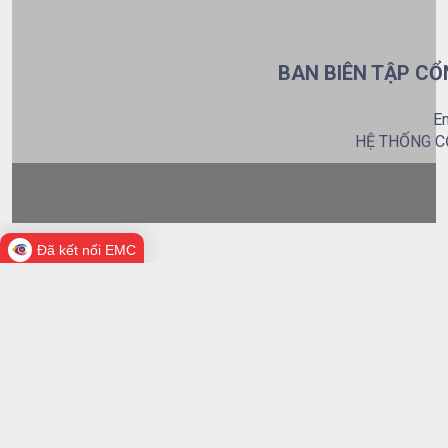
BAN BIÊN TẬP CỔ
Em
HỆ THỐNG C
Đã kết nối EMC