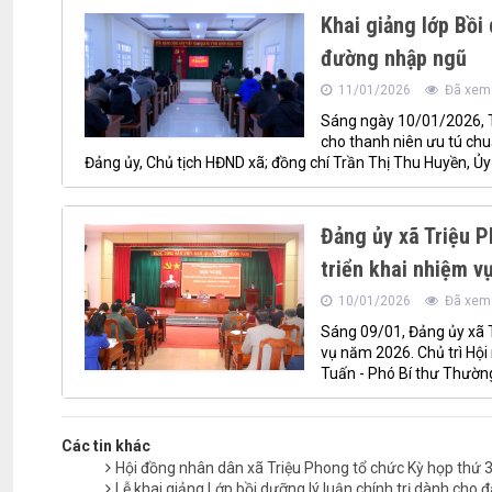
Khai giảng lớp Bồi
đường nhập ngũ
11/01/2026
Đã xem:
Sáng ngày 10/01/2026, T
cho thanh niên ưu tú chu
Đảng ủy, Chủ tịch HĐND xã; đồng chí Trần Thị Thu Huyền, Ủy 
Đảng ủy xã Triệu 
triển khai nhiệm v
10/01/2026
Đã xem:
Sáng 09/01, Đảng ủy xã T
vụ năm 2026. Chủ trì Hội
Tuấn - Phó Bí thư Thường
Các tin khác
Hội đồng nhân dân xã Triệu Phong tổ chức Kỳ họp thứ 
Lễ khai giảng Lớp bồi dưỡng lý luận chính trị dành cho