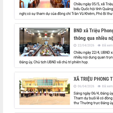
Chiều ngày 05/5, xã Triệ
biểu Quốc hội tỉnh Quảng 
nghị có sự tham dự của đồng chí Trần Vũ Khiêm, Phó Bí thư 
BND xã Triệu Phong
thông qua nhiều nộ
22/04/2026
Đã xem:
Chiều ngày 22/4, UBND xã
nhiều nội dung quan trọng
Đảng ủy, Chủ tịch UBND xã chủ trì phiên họp.
XÃ TRIỆU PHONG T
06/04/2026
Đã xem:
Sáng ngày 06/4, Đảng ủy 
Tham dự buổi lễ có đồng 
thư Thường trực Đảng ủy 