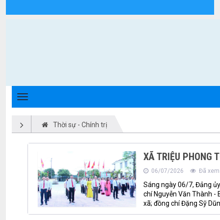
Thời sự - chính trị - Xã Triệu Phong
Thời sự - Chính trị
XÃ TRIỆU PHONG T
06/07/2026
Đã xem:
Sáng ngày 06/7, Đảng ủy
chí Nguyễn Văn Thành - B
xã; đồng chí Đặng Sỹ Dũn