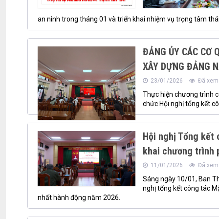
an ninh trong tháng 01 và triển khai nhiệm vụ trọng tâm th
ĐẢNG ỦY CÁC CƠ 
XÂY DỰNG ĐẢNG N
23/01/2026
Đã xem:
Thực hiện chương trình 
chức Hội nghị tổng kết 
Hội nghị Tổng kết 
khai chương trình
11/01/2026
Đã xem:
Sáng ngày 10/01, Ban Thư
nghị tổng kết công tác Mặ
nhất hành động năm 2026.