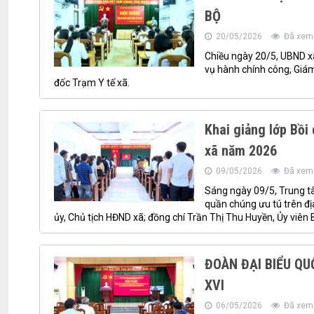
BỘ
20/05/2026
Đã xem:
Chiều ngày 20/5, UBND x
vụ hành chính công, Giám
đốc Trạm Y tế xã.
Khai giảng lớp Bồi
xã năm 2026
09/05/2026
Đã xem:
Sáng ngày 09/5, Trung tâ
quần chúng ưu tú trên đị
ủy, Chủ tịch HĐND xã; đồng chí Trần Thị Thu Huyền, Ủy viên 
ĐOÀN ĐẠI BIỂU QU
XVI
06/05/2026
Đã xem: