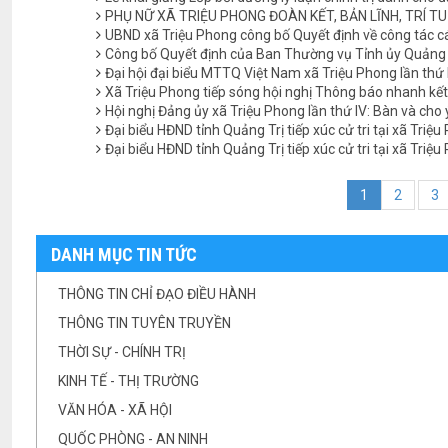
PHỤ NỮ XÃ TRIỆU PHONG ĐOÀN KẾT, BẢN LĨNH, TRÍ 
UBND xã Triệu Phong công bố Quyết định về công tác c
Công bố Quyết định của Ban Thường vụ Tỉnh ủy Quảng Tr
Đại hội đại biểu MTTQ Việt Nam xã Triệu Phong lần thứ 
Xã Triệu Phong tiếp sóng hội nghị Thông báo nhanh kết 
Hội nghị Đảng ủy xã Triệu Phong lần thứ IV: Bàn và cho
Đại biểu HĐND tỉnh Quảng Trị tiếp xúc cử tri tại xã Triệ
Đại biểu HĐND tỉnh Quảng Trị tiếp xúc cử tri tại xã Triệ
1
2
3
DANH MỤC TIN TỨC
THÔNG TIN CHỈ ĐẠO ĐIỀU HÀNH
THÔNG TIN TUYÊN TRUYỀN
THỜI SỰ - CHÍNH TRỊ
KINH TẾ - THỊ TRƯỜNG
VĂN HÓA - XÃ HỘI
QUỐC PHÒNG - AN NINH