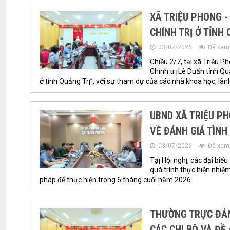
XÃ TRIỆU PHONG -
CHÍNH TRỊ Ở TỈNH
03/07/2026
Đã xem:
Chiều 2/7, tại xã Triệu P
Chính trị Lê Duẩn tỉnh Qu
ở tỉnh Quảng Trị”, với sự tham dự của các nhà khoa học, lãnh
UBND XÃ TRIỆU PH
VỀ ĐÁNH GIÁ TÌNH
03/07/2026
Đã xem
Tạị Hội nghị, các đại biể
quá trình thực hiện nhiệm
pháp để thực hiện trong 6 tháng cuối năm 2026.
THƯỜNG TRỰC ĐẢNG
CÁC CHI BỘ VÀ ĐỀ