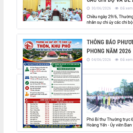
30/06/2026
Đã xem:
Chiều ngày 29/6, Thường 
nhân sự chi ủy các chi bộ
THÔNG BÁO PHƯƠNG
PHONG NĂM 2026
04/06/2026
Đã xem:
Phó Bí thư Thường trực Đ
Hoàng Yến - Ủy viên Ban 