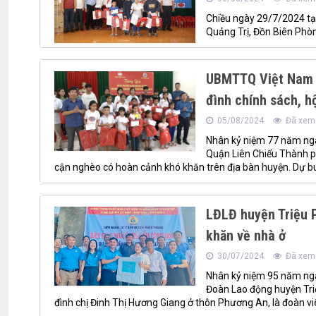
Chiều ngày 29/7/2024 tại
Quảng Trị, Đồn Biên Phòn
UBMTTQ Việt Nam h
đình chính sách, h
05/08/2024
Đã xem:
Nhân kỷ niệm 77 năm ngà
Quận Liên Chiểu Thành ph
cận nghèo có hoàn cảnh khó khăn trên địa bàn huyện. Dự buổ
LĐLĐ huyện Triệu 
khăn về nhà ở
30/07/2024
Đã xem:
Nhân kỷ niệm 95 năm ngà
Đoàn Lao động huyện Triệ
đình chị Đinh Thị Hương Giang ở thôn Phương An, là đoàn vi