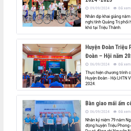
09/09/2024
Đã xem:
Nhân dịp khai giảng năm 
nghị tỉnh Quảng Trị phối
khó tại Triệu Thành.
Huyện Đoàn Triệu 
Đoàn – Hội năm 20
06/09/2024
Đã xem:
Thực hiện chương trình 
Huyện Đoàn - Hội LHTN V
2024.
Bàn giao mái ấm c
06/09/2024
Đã xem:
Nhân kỷ niệm 79 năm Ng
động huyện Triệu Phong 