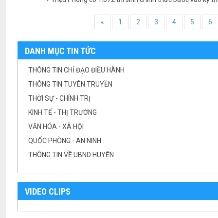
«
1
2
3
4
5
6
DANH MỤC TIN TỨC
THÔNG TIN CHỈ ĐẠO ĐIỀU HÀNH
THÔNG TIN TUYÊN TRUYỀN
THỜI SỰ - CHÍNH TRỊ
KINH TẾ - THỊ TRƯỜNG
VĂN HÓA - XÃ HỘI
QUỐC PHÒNG - AN NINH
THÔNG TIN VỀ UBND HUYỆN
VIDEO CLIPS