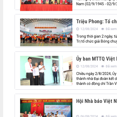
Nam (02/9/1945 - 02/9/2
Triệu Phong: Tổ ch
12/08/2024
Đã xem:
Trong thời gian 2 ngày, 
Trị tổ chức giải Bóng chu
Ủy ban MTTQ Việt 
12/08/2024
Đã xem:
Chiều ngày 2/8/2024, Ủy
thành nhà Đại đoàn kết c
thành có đồng chí Trần 
Hội Nhà báo Việt 
06/08/2024
Đã xem: