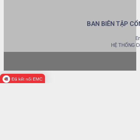
BAN BIÊN TẬP CỔ
Em
HỆ THỐNG C
Đã kết nối EMC