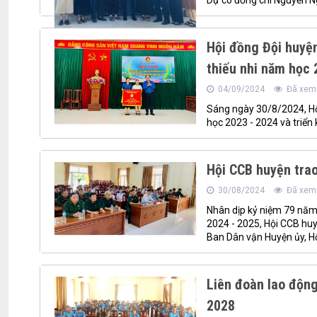
Dự có đồng chí Nguyễn Ng
Hội đồng Đội huyện
thiếu nhi năm học 
04/09/2024
Đã xem:
Sáng ngày 30/8/2024, Hội
học 2023 - 2024 và triể
Hội CCB huyện tra
30/08/2024
Đã xem:
Nhân dịp kỷ niệm 79 nă
2024 - 2025, Hội CCB huy
Ban Dân vận Huyện ủy, H
Liên đoàn lao động
2028