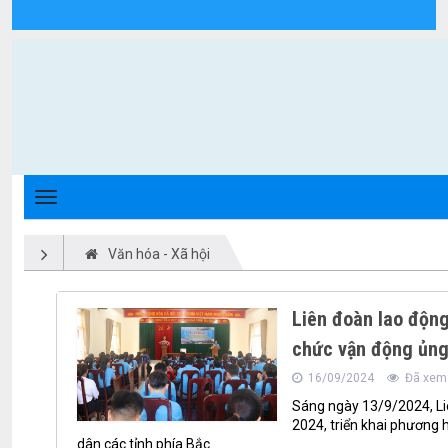
Văn hóa - Xã hội - Xã Triệu Phong
Văn hóa - Xã hội
Liên đoàn lao độn
chức vận động ủng
16/09/2024
Đã xem:
Sáng ngày 13/9/2024, Li
2024, triển khai phương
dân các tỉnh phía Bắc.