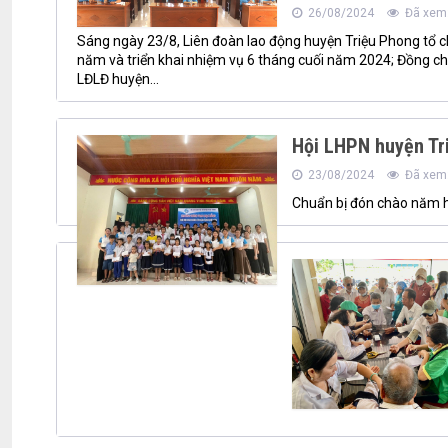
26/08/2024
Đã xem:
Sáng ngày 23/8, Liên đoàn lao động huyện Triệu Phong tổ c
năm và triển khai nhiệm vụ 6 tháng cuối năm 2024; Đồng chí
LĐLĐ huyện...
Hội LHPN huyện Tr
23/08/2024
Đã xem:
Chuẩn bị đón chào năm họ