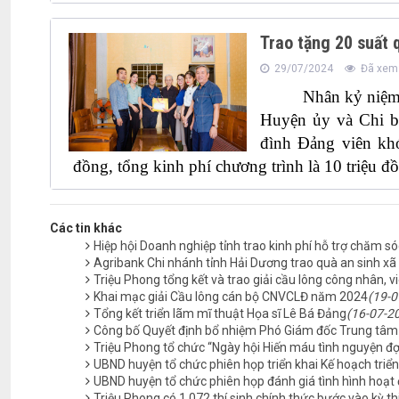
Trao tặng 20 suất 
29/07/2024
Đã xem:
Nhân kỷ niệm
Huyện ủy và Chi b
đình Đảng viên khó
đồng, tổng kinh phí chương trình là 10 triệu đ
Các tin khác
Hiệp hội Doanh nghiệp tỉnh trao kinh phí hỗ trợ chăm sóc
Agribank Chi nhánh tỉnh Hải Dương trao quà an sinh xã 
Triệu Phong tổng kết và trao giải cầu lông công nhân,
Khai mạc giải Cầu lông cán bộ CNVCLĐ năm 2024
(19-0
Tổng kết triển lãm mĩ thuật Họa sĩ Lê Bá Đảng
(16-07-2
Công bố Quyết định bổ nhiệm Phó Giám đốc Trung tâm 
Triệu Phong tổ chức “Ngày hội Hiến máu tình nguyện đ
UBND huyện tổ chức phiên họp triển khai Kế hoạch triể
UBND huyện tổ chức phiên họp đánh giá tình hình hoạt
Triệu Phong có 1.072 thí sinh chính thức bước vào kỳ 