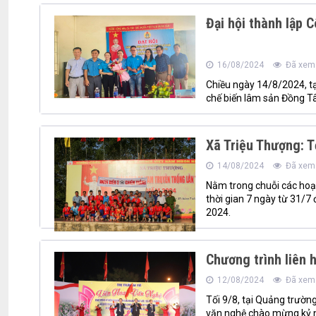
Đại hội thành lập 
16/08/2024
Đã xem:
Chiều ngày 14/8/2024, tạ
chế biến lâm sản Đồng Tâ
Xã Triệu Thượng: T
14/08/2024
Đã xem:
Nằm trong chuỗi các ho
thời gian 7 ngày từ 31/7
2024.
Chương trình liên h
12/08/2024
Đã xem:
Tối 9/8, tại Quảng trườn
văn nghệ chào mừng kỷ 